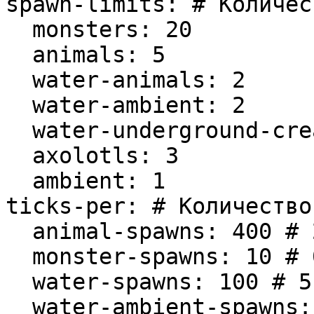
spawn-limits: # Количес
  monsters: 20

  animals: 5

  water-animals: 2

  water-ambient: 2

  water-underground-creature: 3

  axolotls: 3

  ambient: 1

ticks-per: # Количество
  animal-spawns: 400 # 20 сек

  monster-spawns: 10 # 0.5 сек

  water-spawns: 100 # 5 сек

  water-ambient-spawns: 400 # 20 сек
