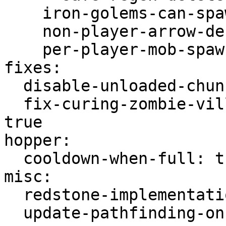
    iron-golems-can-spawn-in-air: false

    non-player-arrow-despawn-rate: 400

    per-player-mob-spawns: true

fixes:

  disable-unloaded-chunk-enderpearl-exploit: true

  fix-curing-zombie-villager-discount-exploit: 
true

hopper:

  cooldown-when-full: true

misc:

  redstone-implementation: ALTERNATE_CURRENT

  update-pathfinding-on-block-update: false
