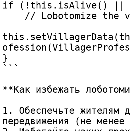
if (!this.isAlive() || 
    // Lobotomize the villager if it cannot move

this.setVillagerData(th
ofession(VillagerProfes
}

```

**Как избежать лоботоми
1. Обеспечьте жителям д
передвижения (не менее 