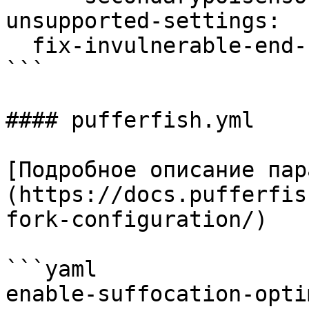
unsupported-settings:

  fix-invulnerable-end-crystal-exploit: true

```

#### pufferfish.yml

[Подробное описание пар
(https://docs.pufferfis
fork-configuration/)

```yaml

enable-suffocation-opti