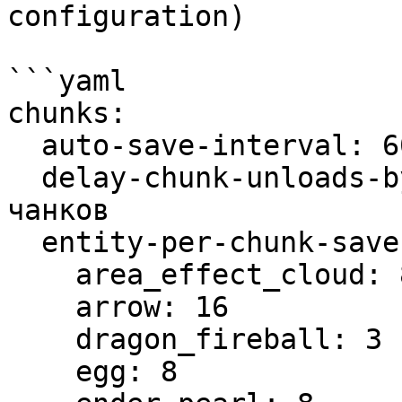
configuration)

```yaml

chunks:

  auto-save-interval: 6000 # Автосохранение чанков

  delay-chunk-unloads-by: 10s # Задержка выгрузки 
чанков

  entity-per-chunk-save-limit:

    area_effect_cloud: 8

    arrow: 16

    dragon_fireball: 3

    egg: 8
