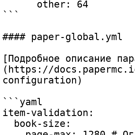
      other: 64

```

#### paper-global.yml

[Подробное описание пар
(https://docs.papermc.i
configuration)

```yaml

item-validation:

  book-size:

    page-max: 1280 # Ограничение размера книг (в 