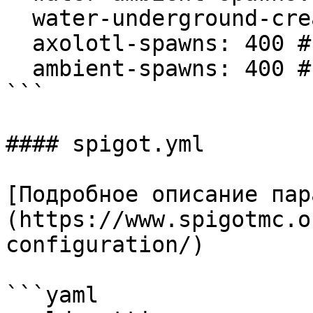
  water-underground-creature-spawns: 400 # 20 сек

  axolotl-spawns: 400 # 20 сек

  ambient-spawns: 400 # 20 сек

```

#### spigot.yml

[Подробное описание пар
(https://www.spigotmc.o
configuration/)

```yaml
