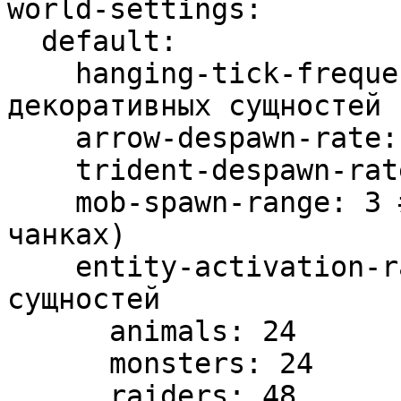
world-settings:

  default:

    hanging-tick-frequency: 200 # Проверка 
декоративных сущностей

    arrow-despawn-rate: 300 # 15 сек

    trident-despawn-rate: 1200 # 60 сек

    mob-spawn-range: 3 # Радиус спавна мобов (в 
чанках)

    entity-activation-range: # Радиус активации 
сущностей

      animals: 24

      monsters: 24

      raiders: 48
