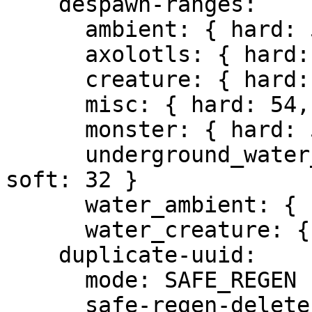
    despawn-ranges:

      ambient: { hard: 54, soft: 32 }

      axolotls: { hard: 54, soft: 32 }

      creature: { hard: 54, soft: 32 }

      misc: { hard: 54, soft: 32 }

      monster: { hard: 54, soft: 32 }

      underground_water_creature: { hard: 54, 
soft: 32 }

      water_ambient: { hard: 54, soft: 32 }

      water_creature: { hard: 54, soft: 32 }

    duplicate-uuid:

      mode: SAFE_REGEN

      safe-regen-delete-range: 32
