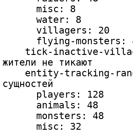
      misc: 8

      water: 8

      villagers: 20

      flying-monsters: 48

    tick-inactive-villagers: false # Инактивные 
жители не тикают

    entity-tracking-range: # Радиус видимости 
сущностей

      players: 128

      animals: 48

      monsters: 48

      misc: 32
