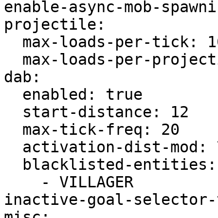
enable-async-mob-spawni
projectile:

  max-loads-per-tick: 10

  max-loads-per-projectile: 8

dab:

  enabled: true

  start-distance: 12

  max-tick-freq: 20

  activation-dist-mod: 7

  blacklisted-entities:

    - VILLAGER

inactive-goal-selector-
misc:
