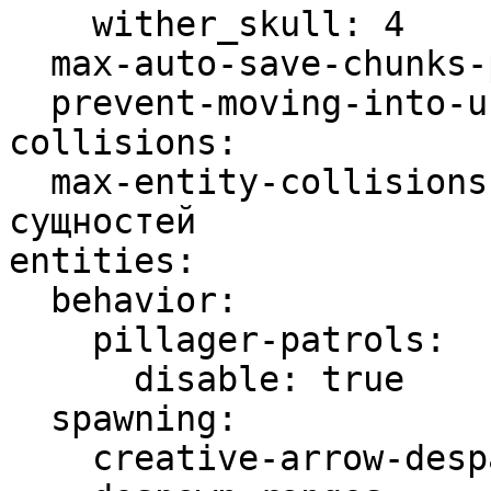
    wither_skull: 4

  max-auto-save-chunks-per-tick: 8

  prevent-moving-into-unloaded-chunks: true

collisions:

  max-entity-collisions: 4 # Лимит столкновений 
сущностей

entities:

  behavior:

    pillager-patrols:

      disable: true

  spawning:

    creative-arrow-despawn-rate: 400
