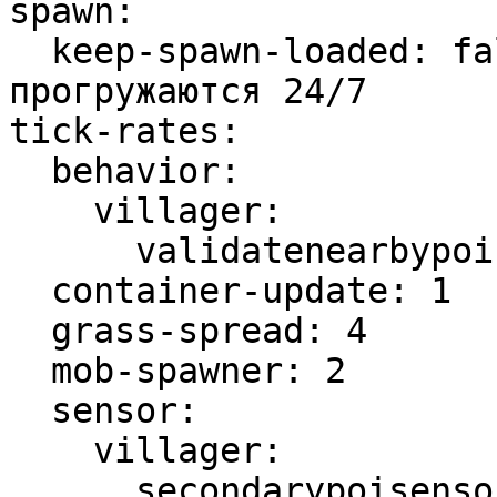
spawn:

  keep-spawn-loaded: false # Спавн-чанки не 
прогружаются 24/7

tick-rates:

  behavior:

    villager:

      validatenearbypoi: -1

  container-update: 1

  grass-spread: 4

  mob-spawner: 2

  sensor:

    villager:

      secondarypoisensor: 40
