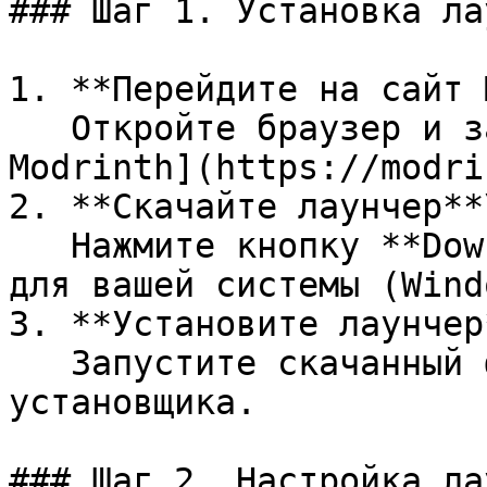
### Шаг 1. Установка ла
1. **Перейдите на сайт 
   Откройте браузер и зайдите на [официальный сайт 
Modrinth](https://modri
2. **Скачайте лаунчер**\
   Нажмите кнопку **Download** и выберите версию 
для вашей системы (Wind
3. **Установите лаунчер*
   Запустите скачанный файл и следуйте инструкциям 
установщика.

### Шаг 2. Настройка ла