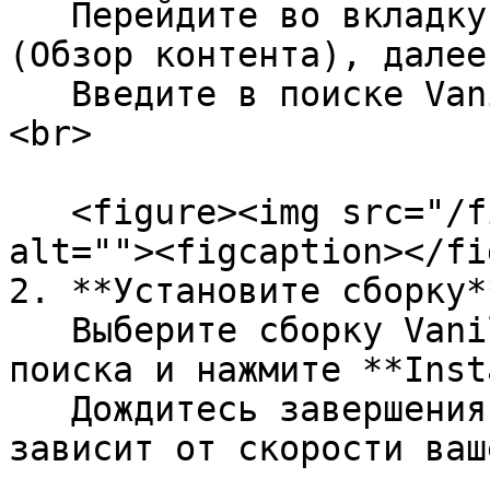
   Перейдите во вкладку **Discover content** 
(Обзор контента), далее
   Введите в поиске VanillaSquad и нажмите Enter.
<br>

   <figure><img src="/files/kZwFOKajxg6HMg4TQwj4" 
alt=""><figcaption></fi
2. **Установите сборку**
   Выберите сборку VanillaSquad из результатов 
поиска и нажмите **Inst
   Дождитесь завершения загрузки модов. Время 
зависит от скорости ваш