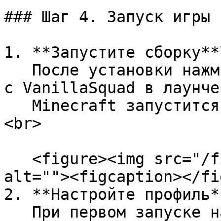
### Шаг 4. Запуск игры

1. **Запустите сборку**\
   После установки нажмите **Play** (Играть) рядом 
с VanillaSquad в лаунчер
   Minecraft запустится с установленными модами.
<br>

   <figure><img src="/files/ky26lmWKW7CubRNsR0G6" 
alt=""><figcaption></fi
2. **Настройте профиль**
   При первом запуске настройте параметры игры, 