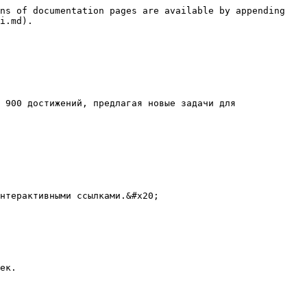
ns of documentation pages are available by appending 
i.md).

 900 достижений, предлагая новые задачи для 
нтерактивными ссылками.&#x20;

ек.
