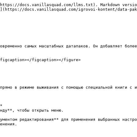
https://docs.vanillasquad.com/llms.txt). Markdown versio
](https://docs.vanillasquad.com/igrovoi-kontent/data-pak
овременно самых масштабных датапаков. Он добавляет более
figcaption></figcaption></figure>

прямо в режиме выживания с помощью специальной книги с и
*

нду**, чтобы открыть меню.

ументом редактирования** для применения выбранных настро
енения.
