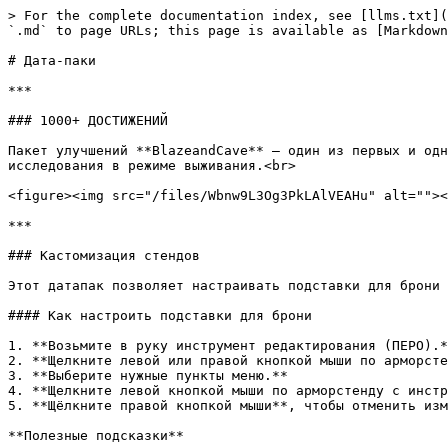
> For the complete documentation index, see [llms.txt](
`.md` to page URLs; this page is available as [Markdown
# Дата-паки

***

### 1000+ ДОСТИЖЕНИЙ

Пакет улучшений **BlazeandCave** — один из первых и одн
исследования в режиме выживания.<br>

<figure><img src="/files/Wbnw9L3Og3PkLAlVEAHu" alt=""><
***

### Кастомизация стендов

Этот датапак позволяет настраивать подставки для брони 
#### Как настроить подставки для брони

1. **Возьмите в руку инструмент редактирования (ПЕРО).*
2. **Щелкните левой или правой кнопкой мыши по арморсте
3. **Выберите нужные пункты меню.**

4. **Щелкните левой кнопкой мыши по арморстенду с инстр
5. **Щёлкните правой кнопкой мыши**, чтобы отменить изм
**Полезные подсказки**
