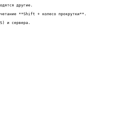
одятся другие.

четание **Shift + колесо прокрутки**.

S) и сервера.
