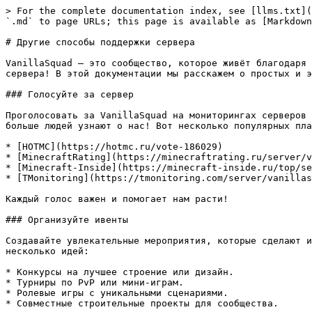
> For the complete documentation index, see [llms.txt](
`.md` to page URLs; this page is available as [Markdown
# Другие способы поддержки сервера

VanillaSquad — это сообщество, которое живёт благодаря 
сервера! В этой документации мы расскажем о простых и э
### Голосуйте за сервер

Проголосовать за VanillaSquad на мониторингах серверов 
больше людей узнают о нас! Вот несколько популярных пла
* [HOTMC](https://hotmc.ru/vote-186029)

* [MinecraftRating](https://minecraftrating.ru/server/v
* [Minecraft-Inside](https://minecraft-inside.ru/top/se
* [TMonitoring](https://tmonitoring.com/server/vanillas
Каждый голос важен и помогает нам расти!

### Организуйте ивенты

Создавайте увлекательные мероприятия, которые сделают и
несколько идей:

* Конкурсы на лучшее строение или дизайн.

* Турниры по PvP или мини-играм.

* Ролевые игры с уникальными сценариями.

* Совместные строительные проекты для сообщества.
