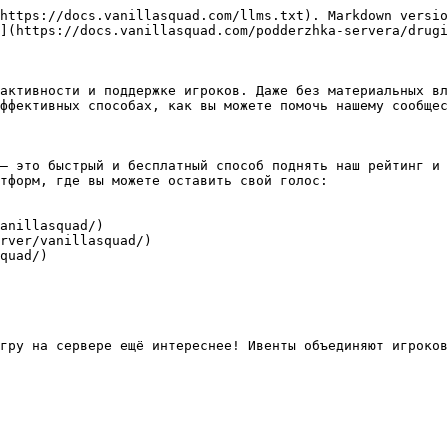
https://docs.vanillasquad.com/llms.txt). Markdown versio
](https://docs.vanillasquad.com/podderzhka-servera/drugi
активности и поддержке игроков. Даже без материальных вл
ффективных способах, как вы можете помочь нашему сообщес
— это быстрый и бесплатный способ поднять наш рейтинг и 
тформ, где вы можете оставить свой голос:

anillasquad/)

rver/vanillasquad/)

quad/)

гру на сервере ещё интереснее! Ивенты объединяют игроков