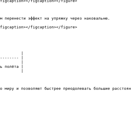
figcaption></figcaption></figure>

м перенести эффект на упряжку через наковальню.

figcaption></figcaption></figure>

         |

-------- |

         |

ь полёта |

         |
