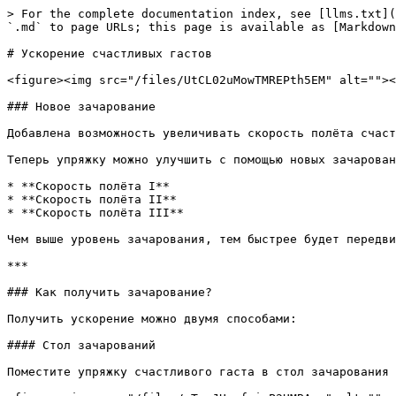
> For the complete documentation index, see [llms.txt](
`.md` to page URLs; this page is available as [Markdown
# Ускорение счастливых гастов

<figure><img src="/files/UtCL02uMowTMREPth5EM" alt=""><
### Новое зачарование

Добавлена возможность увеличивать скорость полёта счаст
Теперь упряжку можно улучшить с помощью новых зачарован
* **Скорость полёта I**

* **Скорость полёта II**

* **Скорость полёта III**

Чем выше уровень зачарования, тем быстрее будет передви
***

### Как получить зачарование?

Получить ускорение можно двумя способами:

#### Стол зачарований

Поместите упряжку счастливого гаста в стол зачарования 