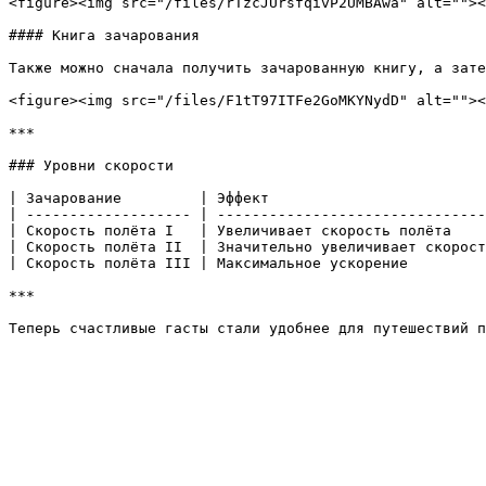
<figure><img src="/files/rTzcJUrsfqivP2UMBAwa" alt=""><
#### Книга зачарования

Также можно сначала получить зачарованную книгу, а зате
<figure><img src="/files/F1tT97ITFe2GoMKYNydD" alt=""><
***

### Уровни скорости

| Зачарование         | Эффект                         
| ------------------- | -------------------------------
| Скорость полёта I   | Увеличивает скорость полёта    
| Скорость полёта II  | Значительно увеличивает скорост
| Скорость полёта III | Максимальное ускорение         
***
