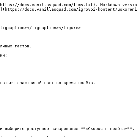
https://docs.vanillasquad.com/llms.txt). Markdown versio
](https://docs.vanillasquad.com/igrovoi-kontent/uskoreni
figcaption></figcaption></figure>

ливых гастов.

ий:

гаться счастливый гаст во время полёта.

и выберите доступное зачарование **«Скорость полёта»**.
