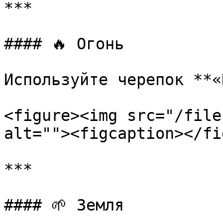
***

#### 🔥 Огонь

Используйте черепок **«
<figure><img src="/file
alt=""><figcaption></fi
***

#### 🌱 Земля
