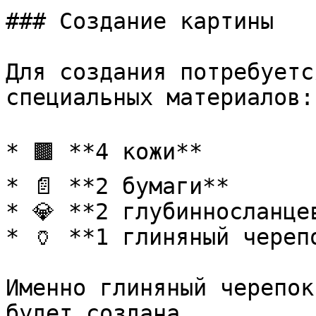
### Создание картины

Для создания потребуетс
специальных материалов:

* 🟫 **4 кожи**

* 📄 **2 бумаги**

* 💎 **2 глубинносланце
* 🏺 **1 глиняный черепо
Именно глиняный черепок
будет создана.
